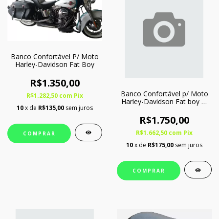
Banco Confortável P/ Moto
Harley-Davidson Fat Boy
R$1.350,00
Banco Confortável p/ Moto
R$1.282,50
com
Pix
Harley-Davidson Fat boy c/
10
x de
R$135,00
sem juros
Softgel - Bipartido
R$1.750,00
R$1.662,50
com
Pix
COMPRAR
10
x de
R$175,00
sem juros
COMPRAR