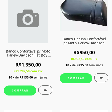
Banco Garupa Confortável
p/ Moto Harley-Davidson
Fat Boy c/ Softgel
Banco Confortável p/ Moto
R$950,00
Harley-Davidson Fat Boy -
R$902,50
com
Pix
Bipartido
R$1.350,00
10
x de
R$95,00
sem juros
R$1.282,50
com
Pix
10
x de
R$135,00
sem juros
COMPRAR
COMPRAR