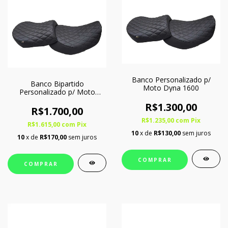
Banco Personalizado p/
Banco Bipartido
Moto Dyna 1600
Personalizado p/ Moto
Harley-Davidson Dyna 1600
R$1.300,00
Softgel
R$1.700,00
R$1.235,00
com
Pix
R$1.615,00
com
Pix
10
x de
R$130,00
sem juros
10
x de
R$170,00
sem juros
COMPRAR
COMPRAR