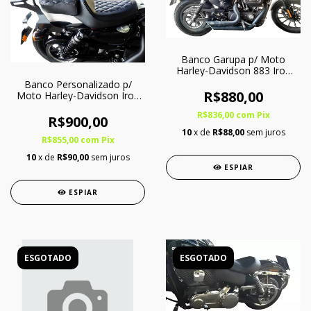
Banco Garupa p/ Moto
Harley-Davidson 883 Iron
Softgel
Banco Personalizado p/
R$880,00
Moto Harley-Davidson Iron
1200 c/ Softgel - Somente
R$836,00
com
Pix
Garupa
R$900,00
10
x de
R$88,00
sem juros
R$855,00
com
Pix
10
x de
R$90,00
sem juros
ESPIAR
ESPIAR
ESGOTADO
ESGOTADO