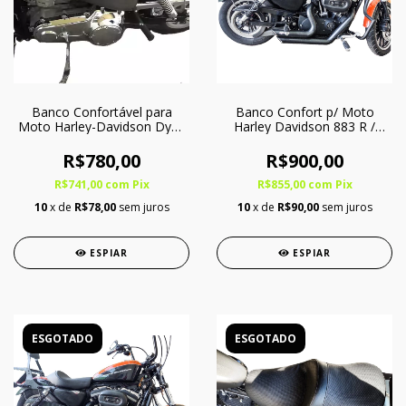
Banco Confortável para
Banco Confort p/ Moto
Moto Harley-Davidson Dyna
Harley Davidson 883 R /
1600 Liso - Somente Piloto
XL1200 c/ Softgel - Somente
Piloto
R$780,00
R$900,00
R$741,00
com
Pix
R$855,00
com
Pix
10
x de
R$78,00
sem juros
10
x de
R$90,00
sem juros
ESPIAR
ESPIAR
ESGOTADO
ESGOTADO