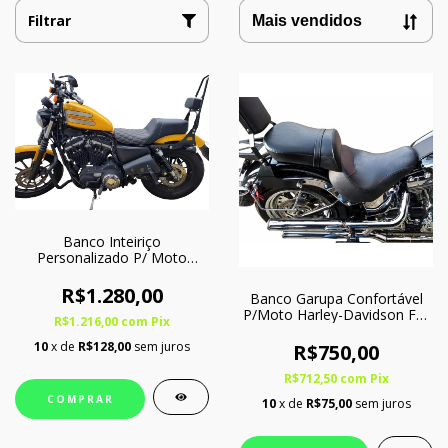
Filtrar
Banco Inteiriço
Personalizado P/ Moto
Harley-Davidson Iron 883 R
R$1.280,00
Banco Garupa Confortável
P/Moto Harley-Davidson Fat
R$1.216,00
com
Pix
Boy
10
x de
R$128,00
sem juros
R$750,00
R$712,50
com
Pix
COMPRAR
10
x de
R$75,00
sem juros