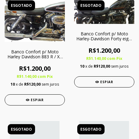
ESGOTADO
ESGOTADO
Banco Confort p/ Moto
Harley-Davidson Forty eight
1200/ XL1200 - Bipartido
R$1.200,00
Banco Confort p/ Moto
Harley Davidson 883 R / XL
R$1.140,00
com
Pix
1200 - Inteiriço
10
x de
R$120,00
sem juros
R$1.200,00
R$1.140,00
com
Pix
ESPIAR
10
x de
R$120,00
sem juros
ESPIAR
ESGOTADO
ESGOTADO