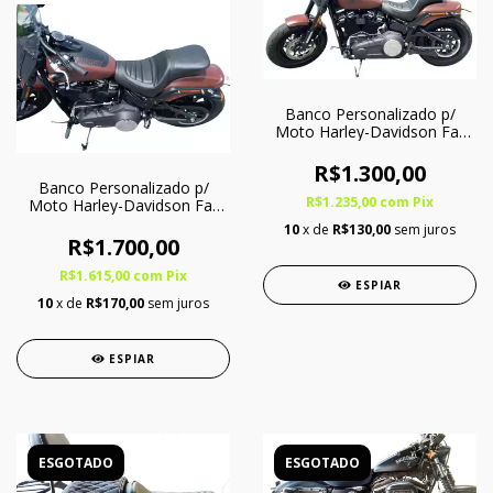
Banco Personalizado p/
Moto Harley-Davidson Fat
Bob A Partir de 2019 -
Inteiriço
R$1.300,00
Banco Personalizado p/
R$1.235,00
com
Pix
Moto Harley-Davidson Fat
Bob A Partir 2019 c/ Softgel
10
x de
R$130,00
sem juros
- Inteiriço
R$1.700,00
R$1.615,00
com
Pix
ESPIAR
10
x de
R$170,00
sem juros
ESPIAR
ESGOTADO
ESGOTADO