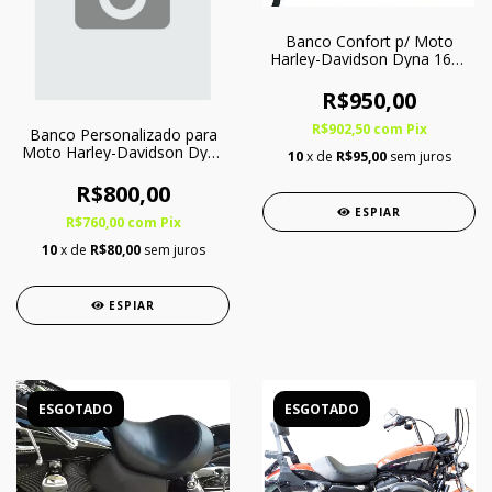
Banco Confort p/ Moto
Harley-Davidson Dyna 1600
c/ Softgel - Somente Piloto
R$950,00
R$902,50
com
Pix
Banco Personalizado para
Moto Harley-Davidson Dyna
10
x de
R$95,00
sem juros
1600 - Somente Piloto
R$800,00
ESPIAR
R$760,00
com
Pix
10
x de
R$80,00
sem juros
ESPIAR
ESGOTADO
ESGOTADO