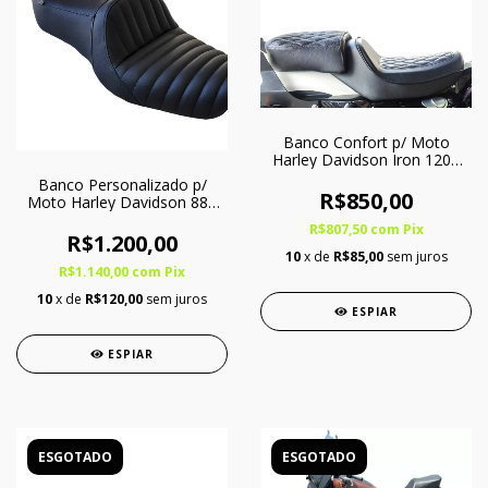
Banco Confort p/ Moto
Harley Davidson Iron 1200
c/ Softgel - Somente Garupa
Banco Personalizado p/
R$850,00
Moto Harley Davidson 883
R / XL 1200 - Inteiriço
R$807,50
com
Pix
R$1.200,00
10
x de
R$85,00
sem juros
R$1.140,00
com
Pix
10
x de
R$120,00
sem juros
ESPIAR
ESPIAR
ESGOTADO
ESGOTADO