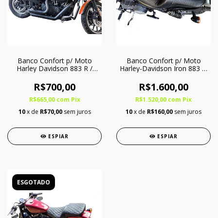
Banco Confort p/ Moto
Banco Confort p/ Moto
Harley Davidson 883 R /
Harley-Davidson Iron 883 c/
XL1200 - Somente Piloto
Softgel - Inteiriço
R$700,00
R$1.600,00
R$665,00
com
Pix
R$1.520,00
com
Pix
10
x de
R$70,00
sem juros
10
x de
R$160,00
sem juros
ESPIAR
ESPIAR
ESGOTADO