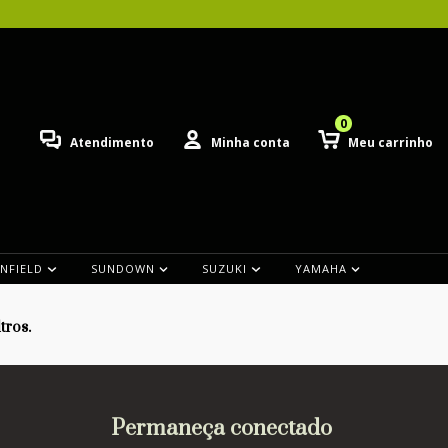
0
Atendimento
Minha conta
Meu carrinho
ENFIELD
SUNDOWN
SUZUKI
YAMAHA
tros.
Permaneça conectado