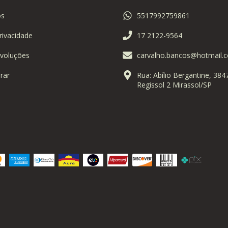
s
5517992759861
Privacidade
17 2122-9564
voluções
carvalho.bancos@hotmail.
rar
Rua: Abílio Bergantine, 384
Regissol 2 Mirassol/SP