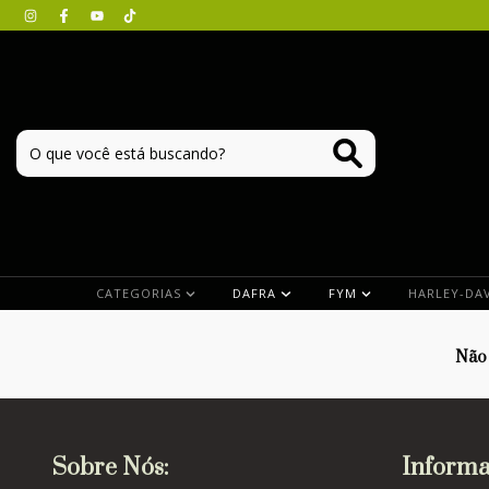
CATEGORIAS
DAFRA
FYM
HARLEY-DA
Não 
Sobre Nós:
Informa