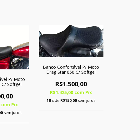
Banco Confortável P/ Moto
Drag Star 650 C/ Softgel
ável P/ Moto
R$1.500,00
 C/ Softgel
R$1.425,00
com
Pix
0,00
10
x de
R$150,00
sem juros
0
com
Pix
00
sem juros