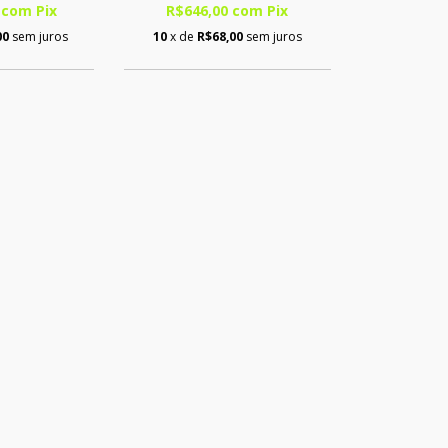
0
com
Pix
R$646,00
com
Pix
00
sem juros
10
x de
R$68,00
sem juros