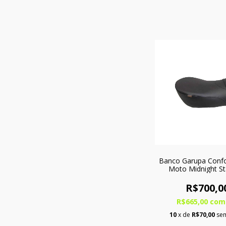
Banco Garupa Confo
Moto Midnight St
R$700,0
R$665,00
com
10
x de
R$70,00
sem