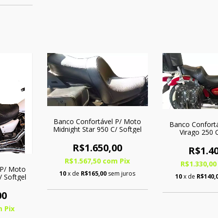
Banco Confortável P/ Moto
Banco Confort
Midnight Star 950 C/ Softgel
Virago 250 C
R$1.650,00
R$1.40
R$1.567,50
com
Pix
R$1.330,0
 P/ Moto
10
x de
R$165,00
sem juros
/ Softgel
10
x de
R$140,
00
m
Pix