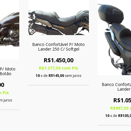
Banco Confortável P/ Moto
Lander 250 C/ Softgel
R$1.450,00
R$1.377,50
com
Pix
 P/ Moto
 Botão
10
x de
R$145,00
sem juros
00
Banco Confort
Lander
m
Pix
R$1.05
m juros
R$997,50
10
x de
R$105,