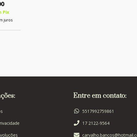
00
m
Pix
m juros
ções:
Entre em contato:
s
5517992759861
Privacidade
17 2122-9564
voluções
carvalho.bancos@hotmail.