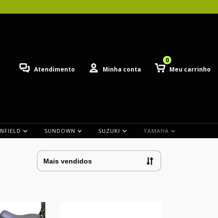
0
Atendimento
Minha conta
Meu carrinho
ENFIELD
SUNDOWN
SUZUKI
YAMAHA