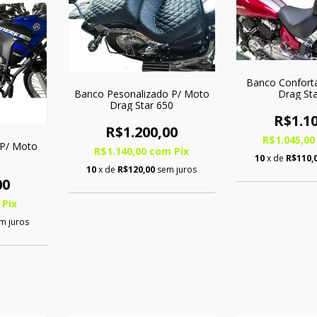
Banco Confort
Drag St
Banco Pesonalizado P/ Moto
Drag Star 650
R$1.10
R$1.200,00
R$1.045,0
 P/ Moto
R$1.140,00
com
Pix
10
x de
R$110,
10
x de
R$120,00
sem juros
00
Pix
m juros