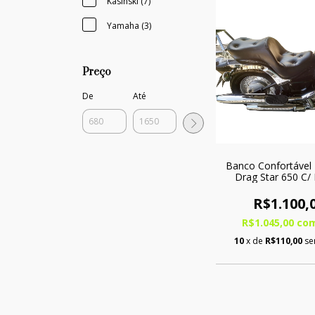
Kasinski (7)
Yamaha (3)
Preço
De
Até
Banco Confortável
Drag Star 650 C/
R$1.100,
R$1.045,00
co
10
x de
R$110,00
se