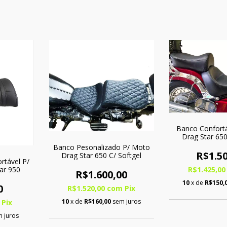
Banco Confort
Drag Star 650
Banco Pesonalizado P/ Moto
R$1.50
Drag Star 650 C/ Softgel
rtável P/
ar 950
R$1.425,0
R$1.600,00
10
x de
R$150,
0
R$1.520,00
com
Pix
10
x de
R$160,00
sem juros
Pix
 juros