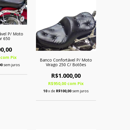
ável P/ Moto
ar 650
0,00
0
com
Pix
Banco Confortável P/ Moto
Virago 250 C/ Botões
00
sem juros
R$1.000,00
R$950,00
com
Pix
10
x de
R$100,00
sem juros