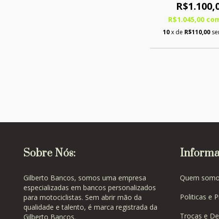
R$1.100,
R$1.045,00
co
10
x de
R$110,00
se
Sobre Nós:
Informa
Gilberto Bancos, somos uma empresa
Quem somo
especializadas em bancos personalizados
Politicas e 
para motociclistas. Sem abrir mão da
qualidade e talento, é marca registrada da
Trocas e De
Gilberto Bancos.