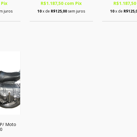
Pix
R$1.187,50
com
Pix
R$1.187,5
m juros
10
x de
R$125,00
sem juros
10
x de
R$125,
 P/ Moto
50