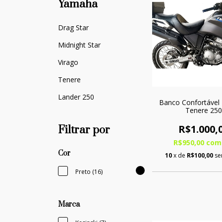
Yamaha
Drag Star
Midnight Star
Virago
Tenere
Lander 250
Banco Confortável
Tenere 250
R$1.000,
Filtrar por
R$950,00
com
Cor
10
x de
R$100,00
se
Preto (16)
Marca