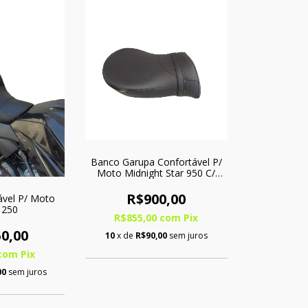
Banco Garupa Confortável P/
Moto Midnight Star 950 C/
Softgel
R$900,00
ável P/ Moto
 250
R$855,00
com
Pix
0,00
10
x de
R$90,00
sem juros
com
Pix
00
sem juros