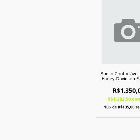
Banco Confortável
Harley-Davidson F
Bipartido
R$1.350,
R$1.282,50
co
10
x de
R$135,00
se