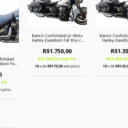
Banco Confortável p/ Moto
Banco Confort
Harley-Davidson Fat Boy c/
Harley-David
Softgel
R$1.750,00
R$1.35
R$1.662,50
com
Pix
R$1.282,5
ortável
dson Fat
10
x de
R$175,00
sem juros
10
x de
R$135,
0
Pix
 juros