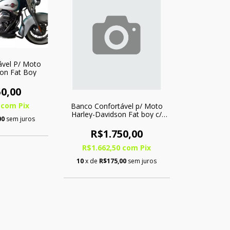
ável P/ Moto
son Fat Boy
0,00
0
com
Pix
Banco Confortável p/ Moto
Harley-Davidson Fat boy c/
00
sem juros
Softgel - Bipartido
R$1.750,00
R$1.662,50
com
Pix
10
x de
R$175,00
sem juros