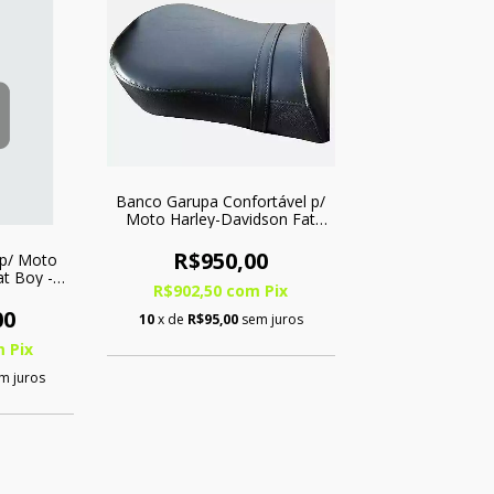
Banco Garupa Confortável p/
Moto Harley-Davidson Fat
Boy c/ Softgel
R$950,00
 p/ Moto
at Boy -
R$902,50
com
Pix
00
10
x de
R$95,00
sem juros
m
Pix
m juros