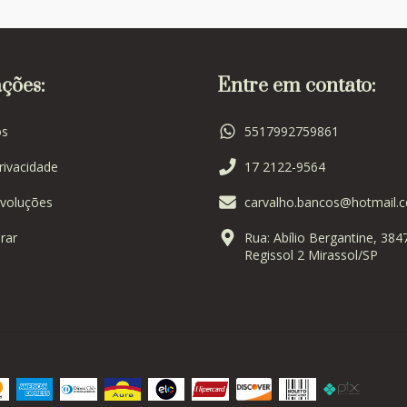
ções:
Entre em contato:
s
5517992759861
Privacidade
17 2122-9564
voluções
carvalho.bancos@hotmail.
rar
Rua: Abílio Bergantine, 384
Regissol 2 Mirassol/SP