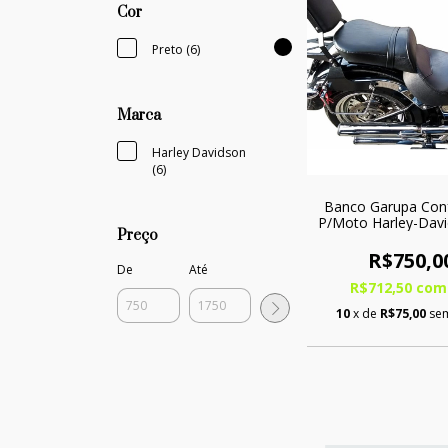
Cor
Preto (6)
Marca
Harley Davidson
(6)
Banco Garupa Conf
P/Moto Harley-Davi
Preço
Boy
R$750,0
De
Até
R$712,50
com
10
x de
R$75,00
sem