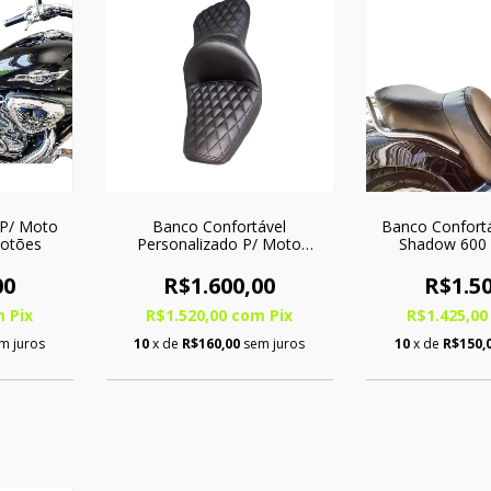
 P/ Moto
Banco Confortável
Banco Confort
Botões
Personalizado P/ Moto
Shadow 600 
Shadow 600 C/ Softgel
00
R$1.600,00
R$1.50
m
Pix
R$1.520,00
com
Pix
R$1.425,0
m juros
10
x de
R$160,00
sem juros
10
x de
R$150,