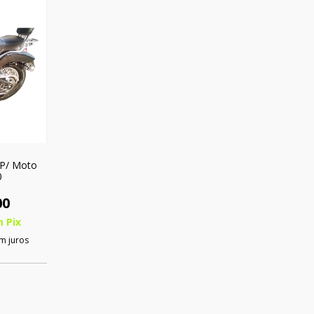
 P/ Moto
0
00
m
Pix
m juros