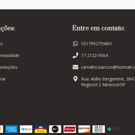
ções:
Entre em contato:
s
5517992759861
Privacidade
17 2122-9564
voluções
carvalho.bancos@hotmail.
rar
Rua: Abílio Bergantine, 384
Regissol 2 Mirassol/SP