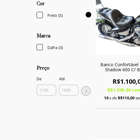
Cor
Preto (5)
Marca
Dafra (3)
Banco Confortável
Preço
Shadow 600 C/ 
De
Até
R$1.100,
R$1.045,00
co
10
x de
R$110,00
se