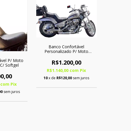
Banco Confortável
Personalizado P/ Moto
Shadow 600
ável P/ Moto
R$1.200,00
C/ Softgel
R$1.140,00
com
Pix
0,00
10
x de
R$120,00
sem juros
0
com
Pix
00
sem juros